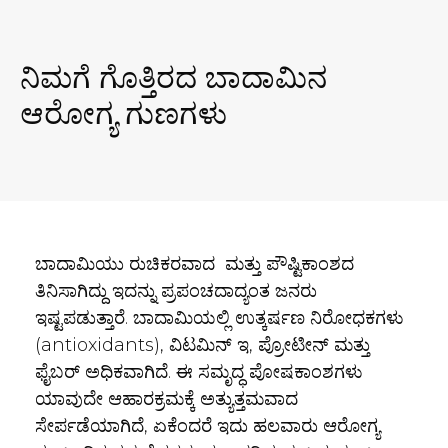
ನಿಮಗೆ ಗೊತ್ತಿರದ ಬಾದಾಮಿನ
ಆರೋಗ್ಯ ಗುಣಗಳು
ಬಾದಾಮಿಯು ರುಚಿಕರವಾದ ಮತ್ತು ಪೌಷ್ಟಿಕಾಂಶದ
ತಿನಿಸಾಗಿದ್ದು ಇದನ್ನು ಪ್ರಪಂಚದಾದ್ಯಂತ ಜನರು
ಇಷ್ಟಪಡುತ್ತಾರೆ. ಬಾದಾಮಿಯಲ್ಲಿ ಉತ್ಕರ್ಷಣ ನಿರೋಧಕಗಳು
(antioxidants), ವಿಟಮಿನ್ ಇ, ಪ್ರೋಟೀನ್ ಮತ್ತು
ಫೈಬರ್ ಅಧಿಕವಾಗಿದೆ. ಈ ಸಮೃದ್ಧ ಪೋಷಕಾಂಶಗಳು
ಯಾವುದೇ ಆಹಾರಕ್ರಮಕ್ಕೆ ಅತ್ಯುತ್ತಮವಾದ
ಸೇರ್ಪಡೆಯಾಗಿದೆ, ಏಕೆಂದರೆ ಇದು ಹಲವಾರು ಆರೋಗ್ಯ